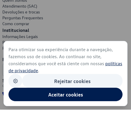
Quem Somos
Atendimento (SAC)
Devoluções e trocas
Perguntas Frequentes
Como comprar
Institucional
Informações Legais
Política de Privacidade
Política de Cookies
Para otimizar sua experiência durante a navegação,
fazemos uso de cookies. Ao continuar no site,
Formas de Pagamento
consideramos que você está ciente com nossas
políticas
de privacidade
.
Segurança
Rejeitar cookies
Aceitar cookies
© 2026 - Volkswagen do Brasil - Todos os direitos reservados