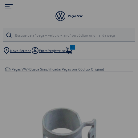
0
Nova Serrana
Entre/registre-se
/
Peças VW
/
Busca Simplificada
/
Peças por Código Original