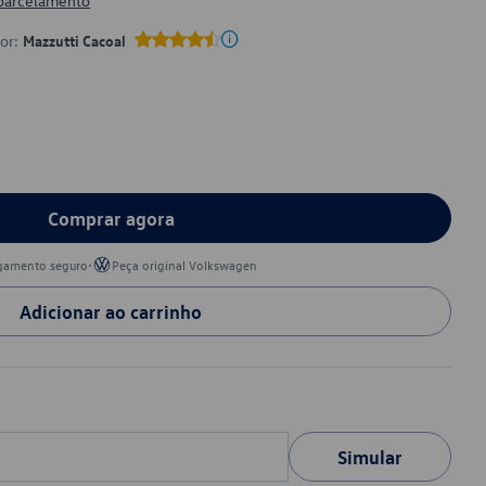
 parcelamento
por:
Mazzutti Cacoal
Comprar agora
•
gamento seguro
Peça original Volkswagen
Adicionar ao carrinho
Simular