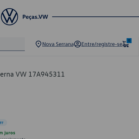
0
Nova Serrana
Entre/registre-se
terna VW 17A945311
FF
m juros