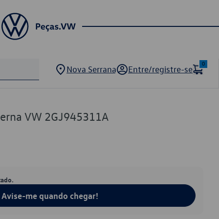
0
Nova Serrana
Entre/registre-se
terna VW 2GJ945311A
tado.
Avise-me quando chegar!