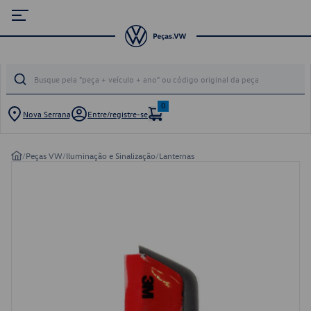
0
Nova Serrana
Entre/registre-se
/
Peças VW
/
Iluminação e Sinalização
/
Lanternas