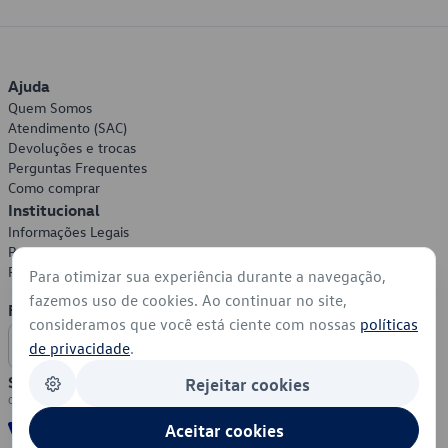
Ajuda
Quem Somos
Atendimento (SAC)
Devoluções e trocas
Perguntas Frequentes
Como comprar
Institucional
Informações Legais
Política de Privacidade
Política de Cookies
Para otimizar sua experiência durante a navegação,
fazemos uso de cookies. Ao continuar no site,
Formas de Pagamento
consideramos que você está ciente com nossas
políticas
de privacidade
.
Segurança
Rejeitar cookies
Aceitar cookies