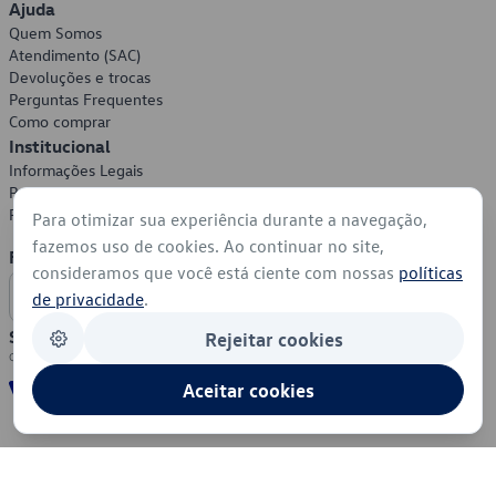
Ajuda
Quem Somos
Atendimento (SAC)
Devoluções e trocas
Perguntas Frequentes
Como comprar
Institucional
Informações Legais
Política de Privacidade
Política de Cookies
Para otimizar sua experiência durante a navegação,
fazemos uso de cookies. Ao continuar no site,
Formas de Pagamento
consideramos que você está ciente com nossas
políticas
de privacidade
.
Segurança
Rejeitar cookies
Aceitar cookies