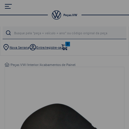
0
Nova Serrana
Entre/registre-se
/
Peças VW
/
Interior
/
Acabamentos de Painel