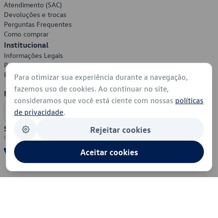
Atendimento (SAC)
Devoluções e trocas
Perguntas Frequentes
Como comprar
Institucional
Informações Legais
Política de Privacidade
Política de Cookies
Para otimizar sua experiência durante a navegação,
fazemos uso de cookies. Ao continuar no site,
Formas de Pagamento
consideramos que você está ciente com nossas
políticas
de privacidade
.
Segurança
Rejeitar cookies
Aceitar cookies
© 2026 - Volkswagen do Brasil - Todos os direitos reservados