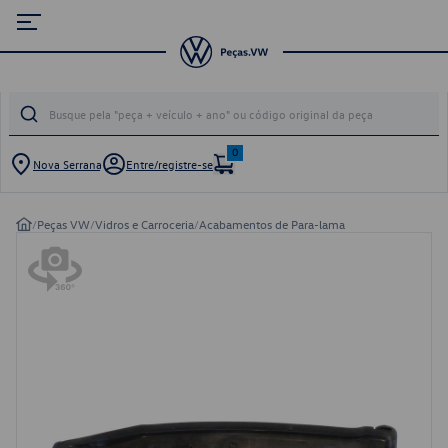
0
Nova Serrana
Entre/registre-se
/
Peças VW
/
Vidros e Carroceria
/
Acabamentos de Para-lama