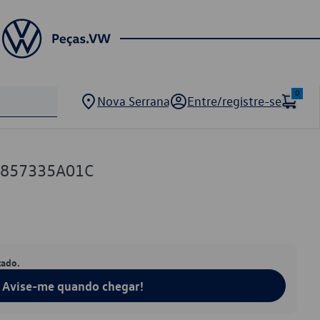
0
Nova Serrana
Entre/registre-se
0857335A01C
tado.
Avise-me quando chegar!