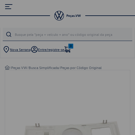
0
Nova Serrana
Entre/registre-se
/
Peças VW
/
Busca Simplificada
/
Peças por Código Original