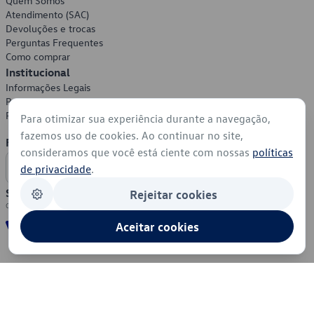
Quem Somos
Atendimento (SAC)
Devoluções e trocas
Perguntas Frequentes
Como comprar
Institucional
Informações Legais
Política de Privacidade
Política de Cookies
Para otimizar sua experiência durante a navegação,
fazemos uso de cookies. Ao continuar no site,
Formas de Pagamento
consideramos que você está ciente com nossas
políticas
de privacidade
.
Segurança
Rejeitar cookies
Aceitar cookies
© 2026 - Volkswagen do Brasil - Todos os direitos reservados