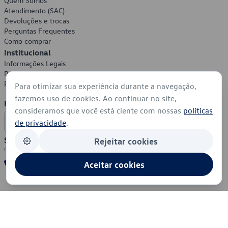
Quem Somos
Atendimento (SAC)
Devoluções e trocas
Perguntas Frequentes
Como comprar
Institucional
Informações Legais
Política de Privacidade
Política de Cookies
Para otimizar sua experiência durante a navegação,
fazemos uso de cookies. Ao continuar no site,
Formas de Pagamento
consideramos que você está ciente com nossas
políticas
de privacidade
.
Segurança
Rejeitar cookies
Aceitar cookies
© 2026 - Volkswagen do Brasil - Todos os direitos reservados