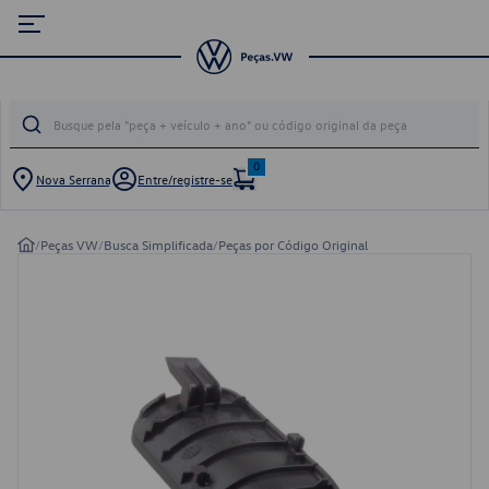
0
Nova Serrana
Entre/registre-se
/
Peças VW
/
Busca Simplificada
/
Peças por Código Original