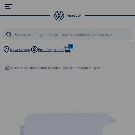
0
Nova Serrana
Entre/registre-se
/
Peças VW
/
Busca Simplificada
/
Peças por Código Original