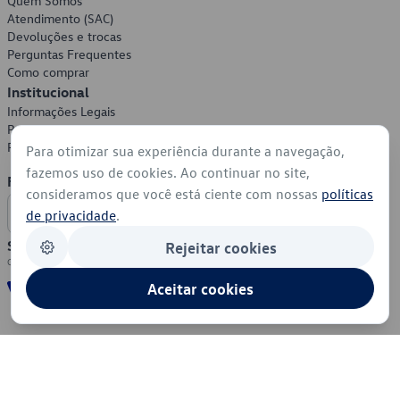
Quem Somos
Atendimento (SAC)
Devoluções e trocas
Perguntas Frequentes
Como comprar
Institucional
Informações Legais
Política de Privacidade
Política de Cookies
Para otimizar sua experiência durante a navegação,
fazemos uso de cookies. Ao continuar no site,
Formas de Pagamento
consideramos que você está ciente com nossas
políticas
de privacidade
.
Segurança
Rejeitar cookies
Aceitar cookies
© 2026 - Volkswagen do Brasil - Todos os direitos reservados