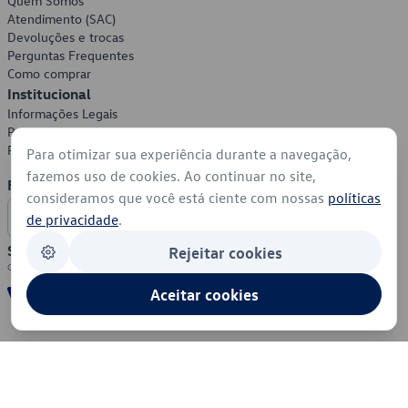
Quem Somos
Atendimento (SAC)
Devoluções e trocas
Perguntas Frequentes
Como comprar
Institucional
Informações Legais
Política de Privacidade
Política de Cookies
Para otimizar sua experiência durante a navegação,
fazemos uso de cookies. Ao continuar no site,
Formas de Pagamento
consideramos que você está ciente com nossas
políticas
de privacidade
.
Segurança
Rejeitar cookies
Aceitar cookies
© 2026 - Volkswagen do Brasil - Todos os direitos reservados