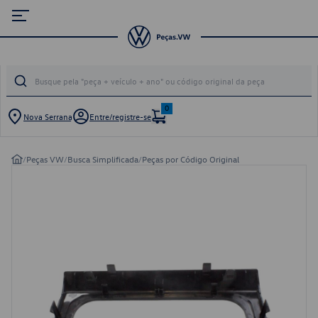
0
Nova Serrana
Entre/registre-se
/
Peças VW
/
Busca Simplificada
/
Peças por Código Original