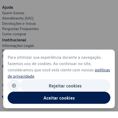
Ajuda
Quem Somos
Atendimento (SAC)
Devoluções e trocas
Perguntas Frequentes
Como comprar
Institucional
Informações Legais
Política de Privacidade
Política de Cookies
Para otimizar sua experiência durante a navegação,
fazemos uso de cookies. Ao continuar no site,
Formas de Pagamento
consideramos que você está ciente com nossas
políticas
de privacidade
.
Segurança
Rejeitar cookies
Aceitar cookies