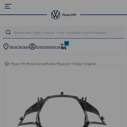
0
Nova Serrana
Entre/registre-se
/
Peças VW
/
Busca Simplificada
/
Peças por Código Original