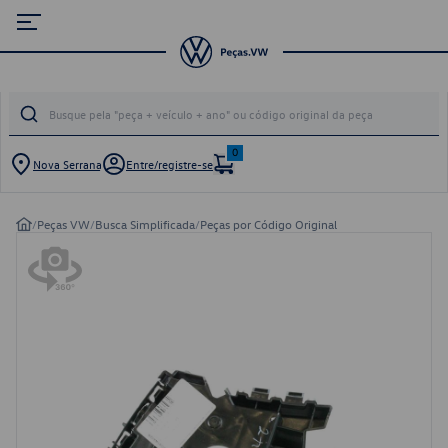
0
Nova Serrana
Entre/registre-se
/
Peças VW
/
Busca Simplificada
/
Peças por Código Original