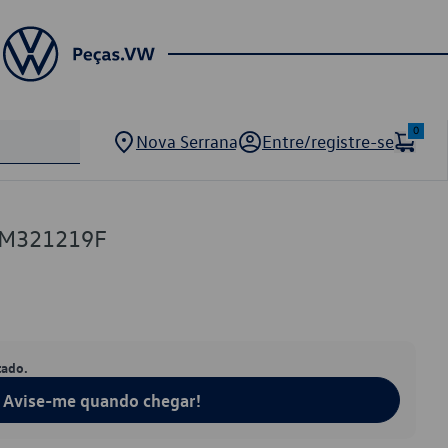
0
Nova Serrana
Entre/registre-se
AM321219F
tado.
Avise-me quando chegar!