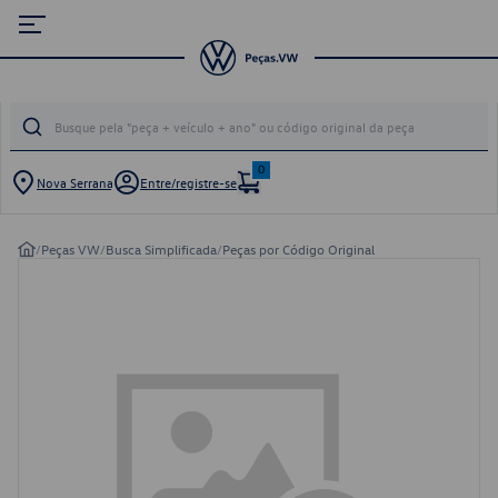
0
Nova Serrana
Entre/registre-se
/
Peças VW
/
Busca Simplificada
/
Peças por Código Original