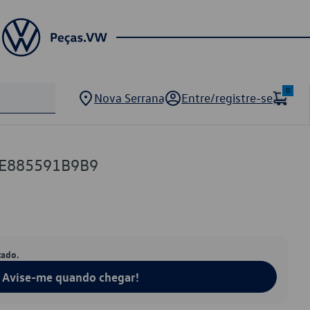
0
Nova Serrana
Entre/registre-se
AE885591B9B9
tado.
Avise-me quando chegar!