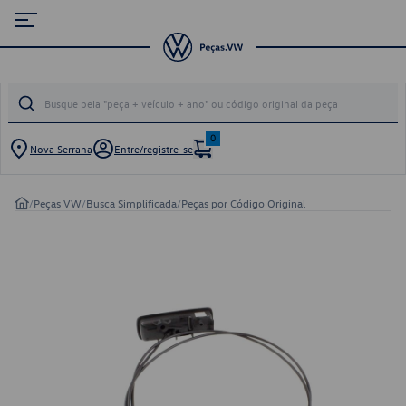
0
Nova Serrana
Entre/registre-se
/
Peças VW
/
Busca Simplificada
/
Peças por Código Original