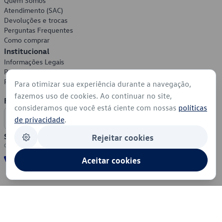
Quem Somos
Atendimento (SAC)
Devoluções e trocas
Perguntas Frequentes
Como comprar
Institucional
Informações Legais
Política de Privacidade
Política de Cookies
Para otimizar sua experiência durante a navegação,
fazemos uso de cookies. Ao continuar no site,
Formas de Pagamento
consideramos que você está ciente com nossas
políticas
de privacidade
.
Segurança
Rejeitar cookies
Aceitar cookies
© 2026 - Volkswagen do Brasil - Todos os direitos reservados