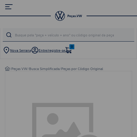
0
Nova Serrana
Entre/registre-se
/
Peças VW
/
Busca Simplificada
/
Peças por Código Original