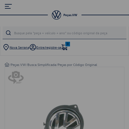
0
Nova Serrana
Entre/registre-se
/
Peças VW
/
Busca Simplificada
/
Peças por Código Original