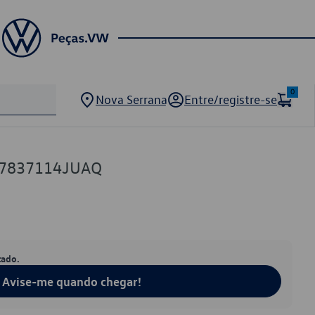
0
Nova Serrana
Entre/registre-se
C7837114JUAQ
tado.
Avise-me quando chegar!