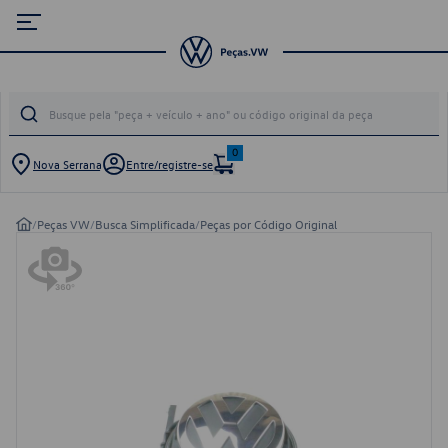
0
Nova Serrana
Entre/registre-se
/
Peças VW
/
Busca Simplificada
/
Peças por Código Original