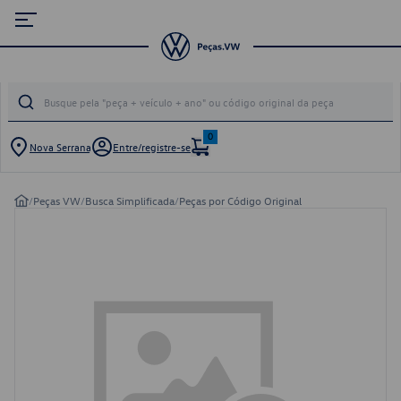
0
Nova Serrana
Entre/registre-se
/
Peças VW
/
Busca Simplificada
/
Peças por Código Original