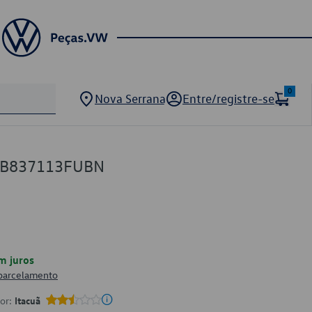
0
Nova Serrana
Entre/registre-se
NB837113FUBN
m juros
 parcelamento
por:
Itacuã