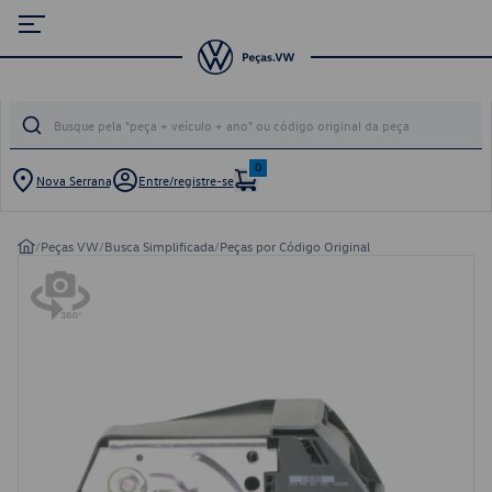
0
Nova Serrana
Entre/registre-se
/
Peças VW
/
Busca Simplificada
/
Peças por Código Original