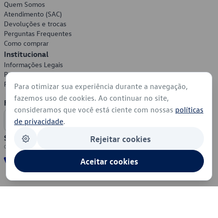
Quem Somos
Atendimento (SAC)
Devoluções e trocas
Perguntas Frequentes
Como comprar
Institucional
Informações Legais
Política de Privacidade
Política de Cookies
Para otimizar sua experiência durante a navegação,
fazemos uso de cookies. Ao continuar no site,
Formas de Pagamento
consideramos que você está ciente com nossas
políticas
de privacidade
.
Segurança
Rejeitar cookies
Aceitar cookies
© 2026 - Volkswagen do Brasil - Todos os direitos reservados