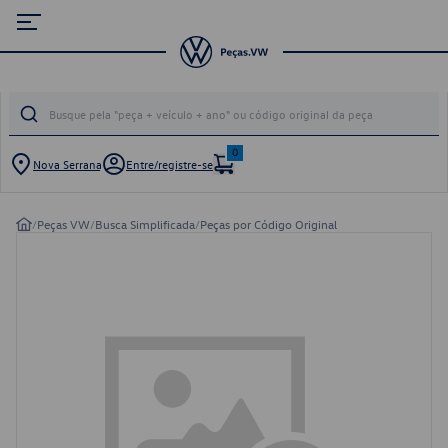
0
Nova Serrana
Entre/registre-se
/
Peças VW
/
Busca Simplificada
/
Peças por Código Original