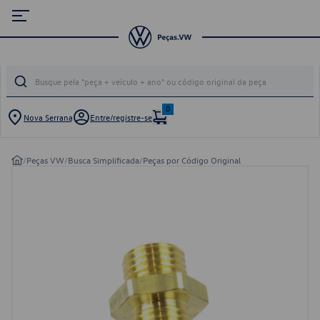
0
Nova Serrana
Entre/registre-se
/
Peças VW
/
Busca Simplificada
/
Peças por Código Original