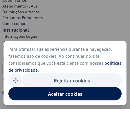
Quem Somos
Atendimento (SAC)
Devoluções e trocas
Perguntas Frequentes
Como comprar
Institucional
Informações Legais
Política de Privacidade
Política de Cookies
Para otimizar sua experiência durante a navegação,
fazemos uso de cookies. Ao continuar no site,
Formas de Pagamento
consideramos que você está ciente com nossas
políticas
de privacidade
.
Segurança
Rejeitar cookies
Aceitar cookies
© 2026 - Volkswagen do Brasil - Todos os direitos reservados