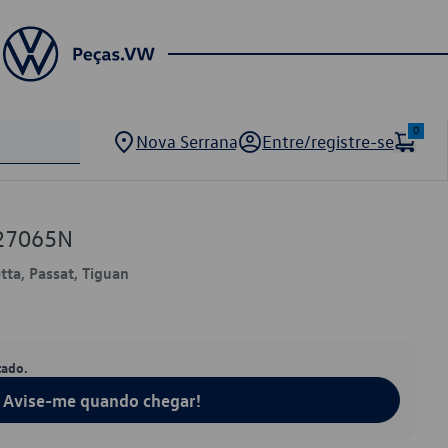
0
Nova Serrana
Entre/registre-se
27065N
etta, Passat, Tiguan
tado.
Avise-me quando chegar!