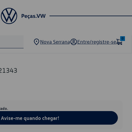
0
Nova Serrana
Entre/registre-se
21343
tado.
Avise-me quando chegar!