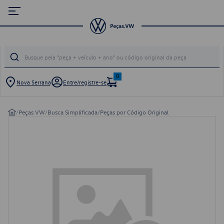
0
Nova Serrana
Entre/registre-se
/
Peças VW
/
Busca Simplificada
/
Peças por Código Original