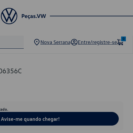
0
Nova Serrana
Entre/registre-se
06356C
tado.
Avise-me quando chegar!