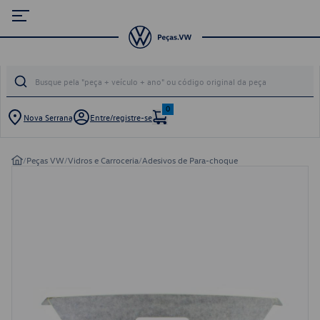
0
Nova Serrana
Entre/registre-se
/
Peças VW
/
Vidros e Carroceria
/
Adesivos de Para-choque