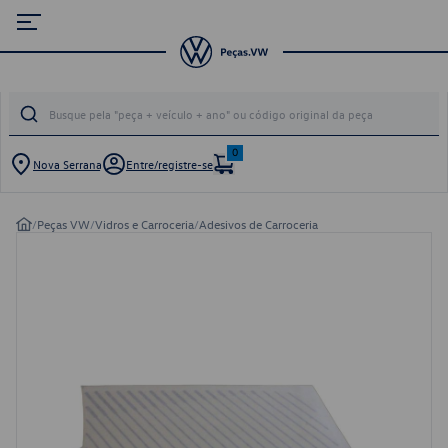
0
Nova Serrana
Entre/registre-se
/
Peças VW
/
Vidros e Carroceria
/
Adesivos de Carroceria