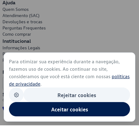
Ajuda
Quem Somos
Atendimento (SAC)
Devoluções e trocas
Perguntas Frequentes
Como comprar
Institucional
Informações Legais
Política de Privacidade
Política de Cookies
Para otimizar sua experiência durante a navegação,
fazemos uso de cookies. Ao continuar no site,
Formas de Pagamento
consideramos que você está ciente com nossas
políticas
de privacidade
.
Segurança
Rejeitar cookies
Aceitar cookies