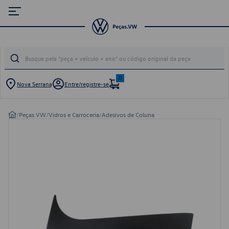
0
Nova Serrana
Entre/registre-se
/
Peças VW
/
Vidros e Carroceria
/
Adesivos de Coluna