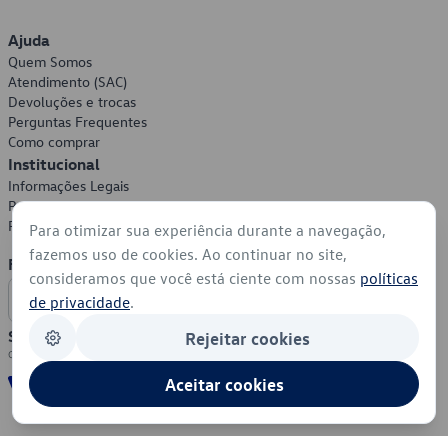
Ajuda
Quem Somos
Atendimento (SAC)
Devoluções e trocas
Perguntas Frequentes
Como comprar
Institucional
Informações Legais
Política de Privacidade
Política de Cookies
Para otimizar sua experiência durante a navegação,
fazemos uso de cookies. Ao continuar no site,
Formas de Pagamento
consideramos que você está ciente com nossas
políticas
de privacidade
.
Segurança
Rejeitar cookies
Aceitar cookies