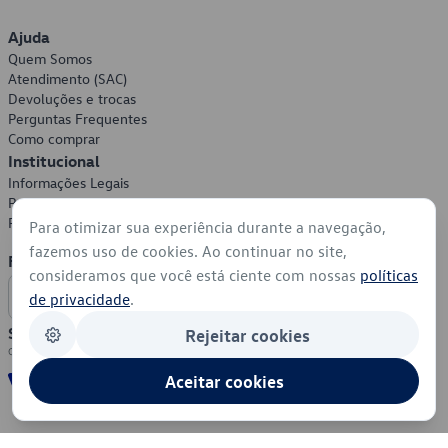
Ajuda
Quem Somos
Atendimento (SAC)
Devoluções e trocas
Perguntas Frequentes
Como comprar
Institucional
Informações Legais
Política de Privacidade
Política de Cookies
Para otimizar sua experiência durante a navegação,
fazemos uso de cookies. Ao continuar no site,
Formas de Pagamento
consideramos que você está ciente com nossas
políticas
de privacidade
.
Segurança
Rejeitar cookies
Aceitar cookies