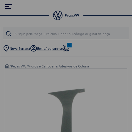
0
Nova Serrana
Entre/registre-se
/
Peças VW
/
Vidros e Carroceria
/
Adesivos de Coluna