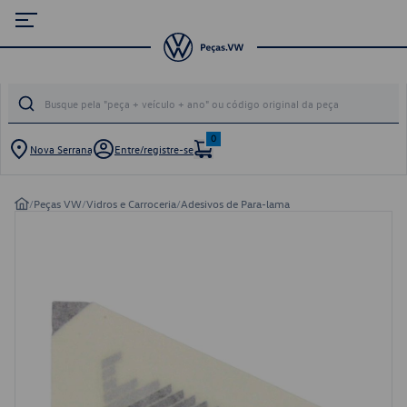
0
Nova Serrana
Entre/registre-se
/
Peças VW
/
Vidros e Carroceria
/
Adesivos de Para-lama