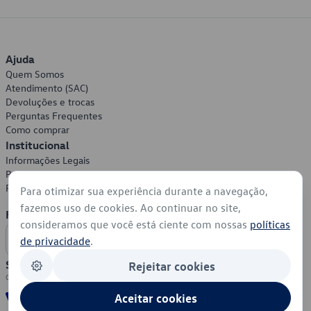
Ajuda
Quem Somos
Atendimento (SAC)
Devoluções e trocas
Perguntas Frequentes
Como comprar
Institucional
Informações Legais
Política de Privacidade
Política de Cookies
Para otimizar sua experiência durante a navegação,
fazemos uso de cookies. Ao continuar no site,
Formas de Pagamento
consideramos que você está ciente com nossas
políticas
de privacidade
.
Segurança
Rejeitar cookies
Aceitar cookies