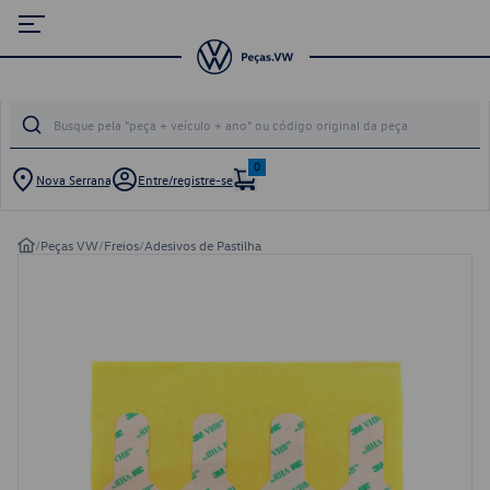
0
Nova Serrana
Entre/registre-se
/
Peças VW
/
Freios
/
Adesivos de Pastilha