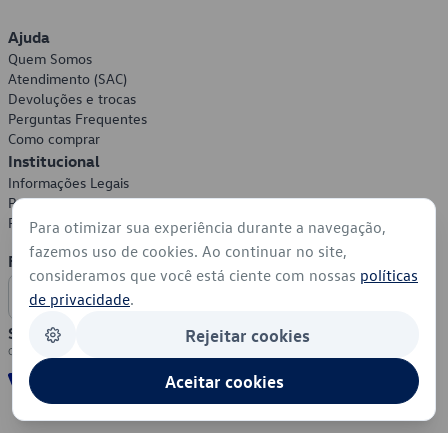
Ajuda
Quem Somos
Atendimento (SAC)
Devoluções e trocas
Perguntas Frequentes
Como comprar
Institucional
Informações Legais
Política de Privacidade
Política de Cookies
Para otimizar sua experiência durante a navegação,
fazemos uso de cookies. Ao continuar no site,
Formas de Pagamento
consideramos que você está ciente com nossas
políticas
de privacidade
.
Segurança
Rejeitar cookies
Aceitar cookies