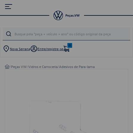
0
Nova Serrana
Entre/registre-se
/
Peças VW
/
Vidros e Carroceria
/
Adesivos de Para-lama