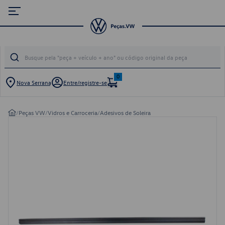
0
Nova Serrana
Entre/registre-se
/
Peças VW
/
Vidros e Carroceria
/
Adesivos de Soleira