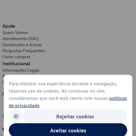
Ajuda
Quem Somos
Atendimento (SAC)
Devoluções e trocas
Perguntas Frequentes
Como comprar
Institucional
Informações Legais
Política de Privacidade
Política de Cookies
Para otimizar sua experiência durante a navegação,
fazemos uso de cookies. Ao continuar no site,
Formas de Pagamento
consideramos que você está ciente com nossas
políticas
de privacidade
.
Segurança
Rejeitar cookies
Aceitar cookies