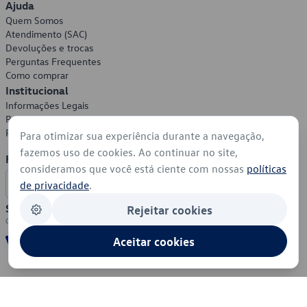
Ajuda
Quem Somos
Atendimento (SAC)
Devoluções e trocas
Perguntas Frequentes
Como comprar
Institucional
Informações Legais
Política de Privacidade
Política de Cookies
Para otimizar sua experiência durante a navegação,
fazemos uso de cookies. Ao continuar no site,
Formas de Pagamento
consideramos que você está ciente com nossas
políticas
de privacidade
.
Segurança
Rejeitar cookies
Aceitar cookies