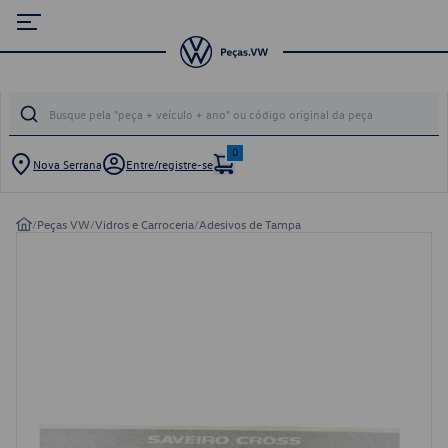
0
Nova Serrana
Entre/registre-se
/
Peças VW
/
Vidros e Carroceria
/
Adesivos de Tampa