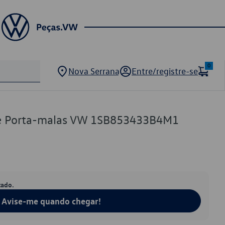
0
Nova Serrana
Entre/registre-se
de Porta-malas VW 1SB853433B4M1
tado.
Avise-me quando chegar!