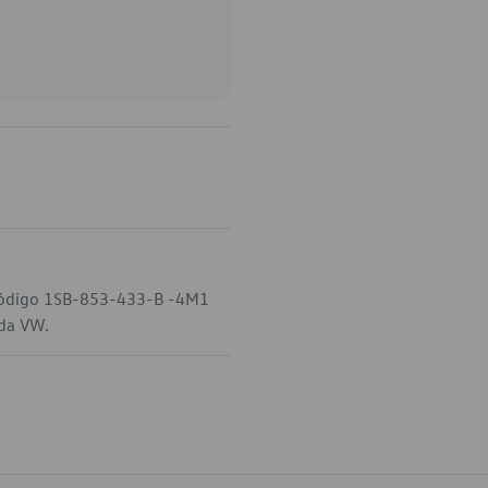
 código 1SB-853-433-B -4M1
 da VW.