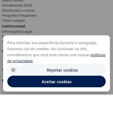
Quem Somos
Atendimento (SAC)
Devoluções e trocas
Perguntas Frequentes
Como comprar
Institucional
Informações Legais
Política de Privacidade
Política de Cookies
Para otimizar sua experiência durante a navegação,
fazemos uso de cookies. Ao continuar no site,
Formas de Pagamento
consideramos que você está ciente com nossas
políticas
de privacidade
.
Segurança
Rejeitar cookies
Aceitar cookies
© 2026 - Volkswagen do Brasil - Todos os direitos reservados