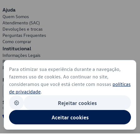
Ajuda
Quem Somos
Atendimento (SAC)
Devoluções e trocas
Perguntas Frequentes
Como comprar
Institucional
Informações Legais
Política de Privacidade
Política de Cookies
Para otimizar sua experiência durante a navegação,
fazemos uso de cookies. Ao continuar no site,
Formas de Pagamento
consideramos que você está ciente com nossas
políticas
de privacidade
.
Segurança
Rejeitar cookies
Aceitar cookies