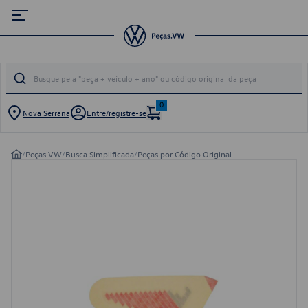
0
Nova Serrana
Entre/registre-se
/
Peças VW
/
Busca Simplificada
/
Peças por Código Original