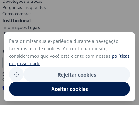
Devoluções e trocas
Perguntas Frequentes
Como comprar
Institucional
Informações Legais
Política de Privacidade
Política de Cookies
Para otimizar sua experiência durante a navegação,
fazemos uso de cookies. Ao continuar no site,
Formas de Pagamento
consideramos que você está ciente com nossas
políticas
de privacidade
.
Segurança
Rejeitar cookies
Aceitar cookies
© 2026 - Volkswagen do Brasil - Todos os direitos reservados