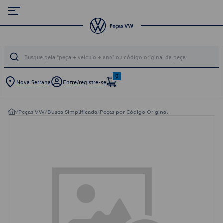
0
Nova Serrana
Entre/registre-se
/
Peças VW
/
Busca Simplificada
/
Peças por Código Original