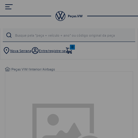
0
Nova Serrana
Entre/registre-se
/
Peças VW
/
Interior
/
Airbags