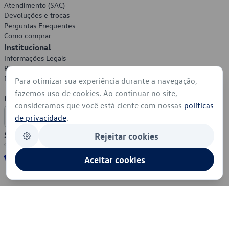
Atendimento (SAC)
Devoluções e trocas
Perguntas Frequentes
Como comprar
Institucional
Informações Legais
Política de Privacidade
Política de Cookies
Para otimizar sua experiência durante a navegação,
fazemos uso de cookies. Ao continuar no site,
Formas de Pagamento
consideramos que você está ciente com nossas
políticas
de privacidade
.
Segurança
Rejeitar cookies
Aceitar cookies
© 2026 - Volkswagen do Brasil - Todos os direitos reservados