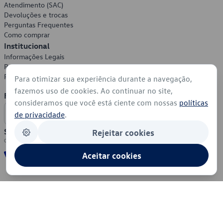
Atendimento (SAC)
Devoluções e trocas
Perguntas Frequentes
Como comprar
Institucional
Informações Legais
Política de Privacidade
Política de Cookies
Para otimizar sua experiência durante a navegação,
fazemos uso de cookies. Ao continuar no site,
Formas de Pagamento
consideramos que você está ciente com nossas
políticas
de privacidade
.
Segurança
Rejeitar cookies
Aceitar cookies
© 2026 - Volkswagen do Brasil - Todos os direitos reservados