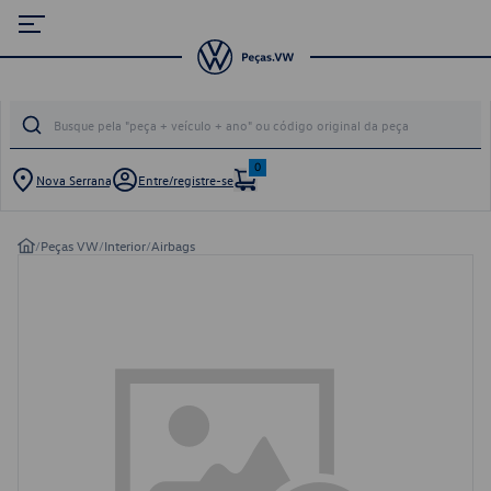
0
Nova Serrana
Entre/registre-se
/
Peças VW
/
Interior
/
Airbags