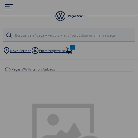
0
Nova Serrana
Entre/registre-se
/
Peças VW
/
Interior
/
Airbags