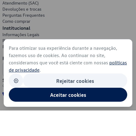
Atendimento (SAC)
Devoluções e trocas
Perguntas Frequentes
Como comprar
Institucional
Informações Legais
Política de Privacidade
Política de Cookies
Para otimizar sua experiência durante a navegação,
fazemos uso de cookies. Ao continuar no site,
Formas de Pagamento
consideramos que você está ciente com nossas
políticas
de privacidade
.
Segurança
Rejeitar cookies
Aceitar cookies
© 2026 - Volkswagen do Brasil - Todos os direitos reservados