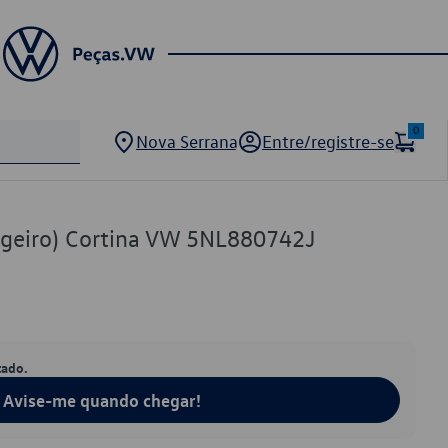
0
Nova Serrana
Entre/registre-se
sageiro) Cortina VW 5NL880742J
tado.
Avise-me quando chegar!