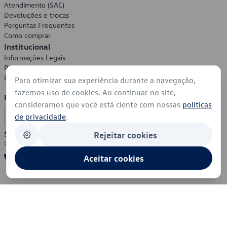
Atendimento (SAC)
Devoluções e trocas
Perguntas Frequentes
Como comprar
Institucional
Informações Legais
Política de Privacidade
Política de Cookies
Para otimizar sua experiência durante a navegação,
fazemos uso de cookies. Ao continuar no site,
Formas de Pagamento
consideramos que você está ciente com nossas
políticas
de privacidade
.
Segurança
Rejeitar cookies
Aceitar cookies
© 2026 - Volkswagen do Brasil - Todos os direitos reservados