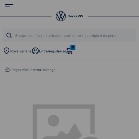
0
Nova Serrana
Entre/registre-se
/
Peças VW
/
Interior
/
Airbags