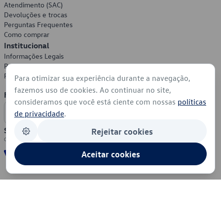
Atendimento (SAC)
Devoluções e trocas
Perguntas Frequentes
Como comprar
Institucional
Informações Legais
Política de Privacidade
Política de Cookies
Para otimizar sua experiência durante a navegação,
fazemos uso de cookies. Ao continuar no site,
Formas de Pagamento
consideramos que você está ciente com nossas
políticas
de privacidade
.
Segurança
Rejeitar cookies
Aceitar cookies
© 2026 - Volkswagen do Brasil - Todos os direitos reservados