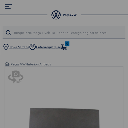
0
Nova Serrana
Entre/registre-se
/
Peças VW
/
Interior
/
Airbags