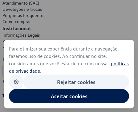
Atendimento (SAC)
Devoluções e trocas
Perguntas Frequentes
Como comprar
Institucional
Informações Legais
Política de Privacidade
Política de Cookies
Para otimizar sua experiência durante a navegação,
fazemos uso de cookies. Ao continuar no site,
Formas de Pagamento
consideramos que você está ciente com nossas
políticas
de privacidade
.
Segurança
Rejeitar cookies
Aceitar cookies
© 2026 - Volkswagen do Brasil - Todos os direitos reservados