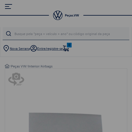
0
Nova Serrana
Entre/registre-se
/
Peças VW
/
Interior
/
Airbags